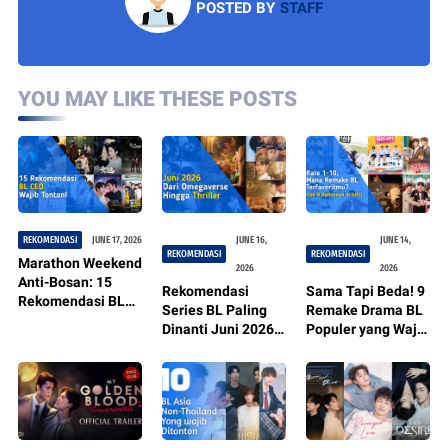
POSTED BY
STAFF
YOU MAY LIKE THESE POSTS
REKOMENDASI
JUNE 17, 2026
JUNE 16,
JUNE 14,
REKOMENDASI
REKOMENDASI
Marathon Weekend
2026
2026
Anti-Bosan: 15
Rekomendasi
Sama Tapi Beda! 9
Rekomendasi BL
Series BL Paling
Remake Drama BL
Series Bertema
Dinanti Juni 2026:
Populer yang Wajib
CEO & Dunia Kerja
Dari Omegaverse
Masuk Watchlist
yang Wajib Kamu
Hingga Thriller
Kamu
Tonton!
Psikologis