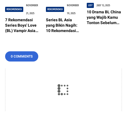
NOVEMBER
NOVEMBER
LIST
JULY 13, 2025
REKOMENDASI
REKOMENDASI
10 Drama BL China
21, 2025
19, 2025
yang Wajib Kamu
7 Rekomendasi
Series BL Asia
Tonton Sebelum
Series Boys' Love
yang Bikin Nagih:
2025 Habis –
(BL) Vampir Asia
10 Rekomendasi
Revenged Love
Terbaik: Dari
Non-Thailand yang
Lagi Viral Banget!
Drama Sampai
Wajib Tonton!
Cringe Maksimal
0 COMMENTS