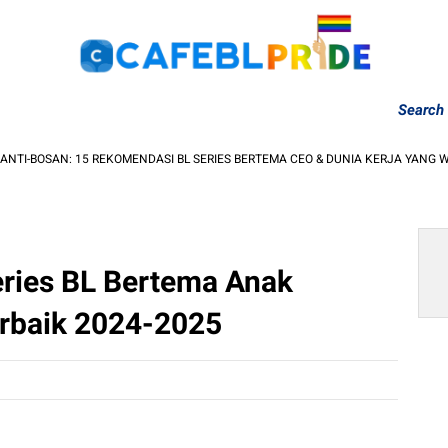
ome
Article
Drama
Recs
News
Best Ever!
Search
5 REKOMENDASI BL SERIES BERTEMA CEO & DUNIA KERJA YANG WAJIB KAMU 
ries BL Bertema Anak
erbaik 2024-2025