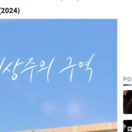
 (2024)
PO