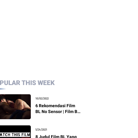
PULAR THIS WEEK
10/02/2022
6 Rekomendasi Film
BL No Sensor | Film BL
18+
5/24/2021
8 Judul Film BL Yang