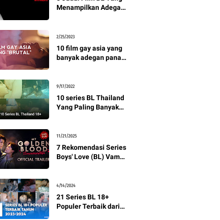
Menampilkan Adegan
S3ks Secara Terang-
Terangan🔥
Rekomendasi BL +
2/25/2023
Link Nonton
10 film gay asia yang
banyak adegan panas,
nomor 1 dari Korsel
Wajib Ditonton
9/17/2022
10 series BL Thailand
Yang Paling Banyak
Menampilkan Adegan
Dewasa
11/21/2025
7 Rekomendasi Series
Boys' Love (BL) Vampir
Asia Terbaik: Dari
Drama Sampai Cringe
Maksimal
4/14/2024
21 Series BL 18+
Populer Terbaik dari
Tahun 2023-2024,