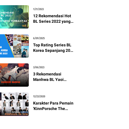
Banyak Adegan
Vulgarnya!
1/21/2023
12 Rekomendasi Hot
BL Series 2022 yang
Paling Banyak
Menampilkan
Hubungan Seksual
6/09/2025
Top Rating Series BL
Korea Sepanjang 2025
yang Bikin Baper
Maksimal!
3/06/2023
3 Rekomendasi
Manhwa BL Yaoi
Hardcore, Khusus 18+
12/23/2020
Karakter Para Pemain
'KinnPorsche The
Series',BL Seri
Bergaya Mafia
Pertama Thailand