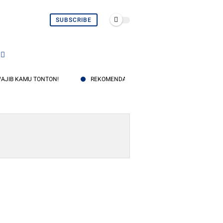
SUBSCRIBE
TONTON!
REKOMENDASI SERIES BL PALING DINANTI JUNI 2026: DARI 